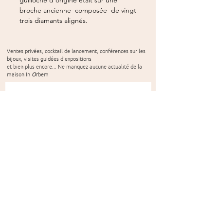
broche ancienne composée de vingt
trois diamants alignés.
Ventes privées, cocktail de lancement, conférences sur les
bijoux, visites guidées d'expositions
et bien plus encore... Ne manquez aucune actualité de la
maison In
O
rbem
S'ABONNER
CONCEPT
SUR-MESURE
COLLECTION
RESTAURATION