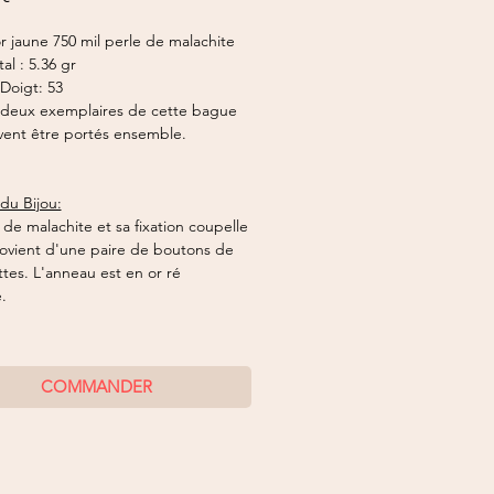
 jaune 750 mil perle de malachite
al : 5.36 gr
Doigt: 53
e deux exemplaires de cette bague
vent être portés ensemble.
 du Bijou:
 de malachite et sa fixation coupelle
rovient d'une paire de boutons de
es. L'anneau est en or ré
é.
COMMANDER