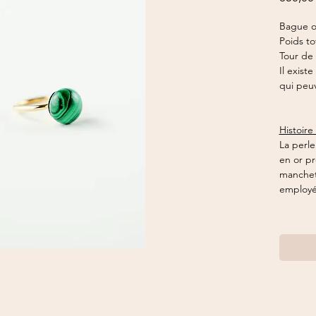
Bague or
Poids tot
Tour de 
Il exist
qui peu
Histoire
La perle
en or p
manchett
employ