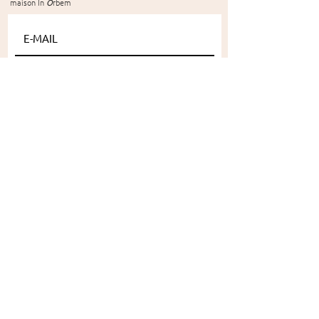
maison In
O
rbem
S'ABONNER
CONCEPT
SUR-MESURE
COLLECTION
RESTAURATION
ACTUALITÉ
Mentions légales
-
CGV
-
Contactez-nous
© 2018 In
O
rbem -
Website Léa Recasens
Elodie Lachaud