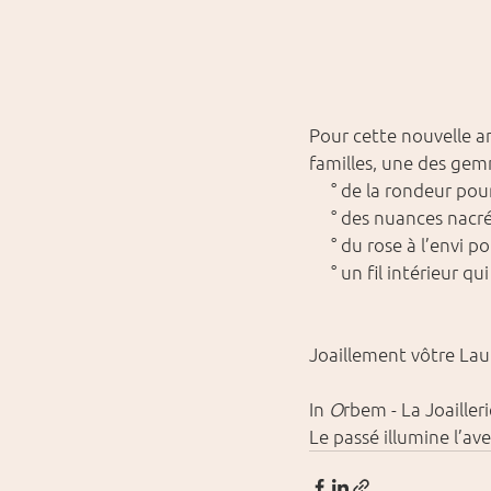
Pour cette nouvelle an
familles, une des gem
     ° de la rondeur p
     ° des nuances nacr
     ° du rose à l’envi p
     ° un fil intérieur 
Joaillement vôtre Laur
In 
O
rbem - La Joailler
Le passé illumine l’av