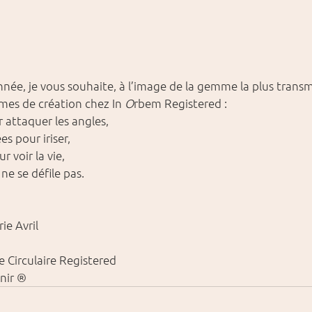
née, je vous souhaite, à l’image de la gemme la plus transm
mes de création chez In 
O
rbem Registered :
our attaquer les angles,
ées pour iriser,
our voir la vie,
qui ne se défile pas.
ie Avril
ie Circulaire Registered
enir ®