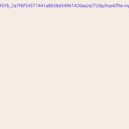
/31957b_2a7f6f54571441a8b58d34961420aa2e/720p/mp4/file.m